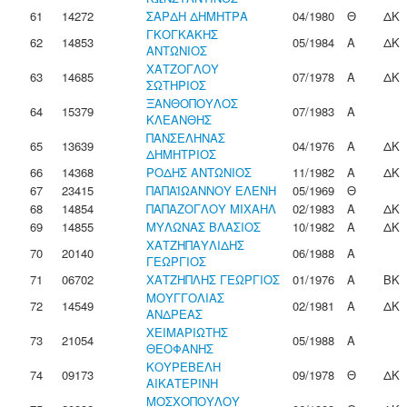
61
14272
ΣΑΡΔΗ ΔΗΜΗΤΡΑ
04/1980
Θ
ΔΚ
ΓΚΟΓΚΑΚΗΣ
62
14853
05/1984
Α
ΔΚ
ΑΝΤΩΝΙΟΣ
ΧΑΤΖΟΓΛΟΥ
63
14685
07/1978
Α
ΔΚ
ΣΩΤΗΡΙΟΣ
ΞΑΝΘΟΠΟΥΛΟΣ
64
15379
07/1983
Α
ΚΛΕΑΝΘΗΣ
ΠΑΝΣΕΛΗΝΑΣ
65
13639
04/1976
Α
ΔΚ
ΔΗΜΗΤΡΙΟΣ
66
14368
ΡΟΔΗΣ ΑΝΤΩΝΙΟΣ
11/1982
Α
ΔΚ
67
23415
ΠΑΠΑΪΩΑΝΝΟΥ ΕΛΕΝΗ
05/1969
Θ
68
14854
ΠΑΠΑΖΟΓΛΟΥ ΜΙΧΑΗΛ
02/1983
Α
ΔΚ
69
14855
ΜΥΛΩΝΑΣ ΒΛΑΣΙΟΣ
10/1982
Α
ΔΚ
ΧΑΤΖΗΠΑΥΛΙΔΗΣ
70
20140
06/1988
Α
ΓΕΩΡΓΙΟΣ
71
06702
ΧΑΤΖΗΠΛΗΣ ΓΕΩΡΓΙΟΣ
01/1976
Α
ΒΚ
ΜΟΥΓΓΟΛΙΑΣ
72
14549
02/1981
Α
ΔΚ
ΑΝΔΡΕΑΣ
ΧΕΙΜΑΡΙΩΤΗΣ
73
21054
05/1988
Α
ΘΕΟΦΑΝΗΣ
ΚΟΥΡΕΒΕΛΗ
74
09173
09/1978
Θ
ΔΚ
ΑΙΚΑΤΕΡΙΝΗ
ΜΟΣΧΟΠΟΥΛΟΥ