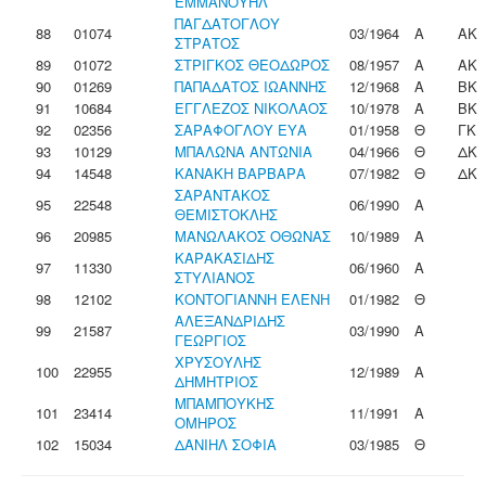
ΕΜΜΑΝΟΥΗΛ
ΠΑΓΔΑΤΟΓΛΟΥ
88
01074
03/1964
Α
ΑΚ
ΣΤΡΑΤΟΣ
89
01072
ΣΤΡΙΓΚΟΣ ΘΕΟΔΩΡΟΣ
08/1957
Α
ΑΚ
90
01269
ΠΑΠΑΔΑΤΟΣ ΙΩΑΝΝΗΣ
12/1968
Α
ΒΚ
91
10684
ΕΓΓΛΕΖΟΣ ΝΙΚΟΛΑΟΣ
10/1978
Α
ΒΚ
92
02356
ΣΑΡΑΦΟΓΛΟΥ ΕΥΑ
01/1958
Θ
ΓΚ
93
10129
ΜΠΑΛΩΝΑ ΑΝΤΩΝΙΑ
04/1966
Θ
ΔΚ
94
14548
ΚΑΝΑΚΗ ΒΑΡΒΑΡΑ
07/1982
Θ
ΔΚ
ΣΑΡΑΝΤΑΚΟΣ
95
22548
06/1990
Α
ΘΕΜΙΣΤΟΚΛΗΣ
96
20985
ΜΑΝΩΛΑΚΟΣ ΟΘΩΝΑΣ
10/1989
Α
ΚΑΡΑΚΑΣΙΔΗΣ
97
11330
06/1960
Α
ΣΤΥΛΙΑΝΟΣ
98
12102
ΚΟΝΤΟΓΙΑΝΝΗ ΕΛΕΝΗ
01/1982
Θ
ΑΛΕΞΑΝΔΡΙΔΗΣ
99
21587
03/1990
Α
ΓΕΩΡΓΙΟΣ
ΧΡΥΣΟΥΛΗΣ
100
22955
12/1989
Α
ΔΗΜΗΤΡΙΟΣ
ΜΠΑΜΠΟΥΚΗΣ
101
23414
11/1991
Α
ΟΜΗΡΟΣ
102
15034
ΔΑΝΙΗΛ ΣΟΦΙΑ
03/1985
Θ