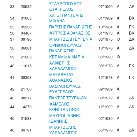
ΣΤΑΥΡΟΠΟΥΛΟΣ
33
20935
07/1990
Α
ΔΚ
ΕΥΑΓΓΕΛΟΣ
ΧΑΤΖΗΠΑΝΤΕΛΗΣ
34
01068
01/1909
Α
ΒΚ
ΜΙΧΑΗΛ
35
05336
ΠΑΡΙΣΗΣ ΠΑΝΑΓΙΩΤΗΣ
10/1964
Α
ΓΚ
36
04467
ΦΥΤΡΟΣ ΑΘΑΝΑΣΙΟΣ
01/1973
Α
ΒΚ
37
09790
ΜΠΑΡΤΖΕΛΗ ΕΥΓΕΝΙΑ
03/1975
Θ
ΔΚ
ΟΡΝΙΘΟΠΟΥΛΟΣ
38
06081
10/1976
Α
ΔΚ
ΠΑΝΑΓΙΩΤΗΣ
39
21205
ΚΕΡΑΜΙΔΑ ΜΑΡΙΑ
06/1980
Θ
ΑΛΙΦΕΡΗΣ
40
11015
08/1978
Α
ΓΚ
ΧΑΡΑΛΑΜΠΟΣ
ΜΑΣΑΒΕΤΑΣ
41
08393
12/1978
Α
ΓΚ
ΑΘΑΝΑΣΙΟΣ
ΒΑΣΙΛΟΠΟΥΛΟΣ
42
21760
09/1989
Α
ΕΥΑΓΓΕΛΟΣ
43
08317
ΠΑΝΤΟΣ ΣΠΥΡΙΔΩΝ
08/1972
Α
ΔΚ
ΦΑΜΕΛΟΣ
44
14370
12/1982
Α
ΔΚ
ΚΩΝΣΤΑΝΤΙΝΟΣ
ΜΑΥΡΟΓΙΑΝΝΗΣ
45
21583
02/1989
Α
ΙΩΑΝΝΗΣ
ΜΠΑΡΤΖΕΛΗΣ
46
09791
05/1976
Α
ΔΚ
ΧΑΡΑΛΑΜΠΟΣ