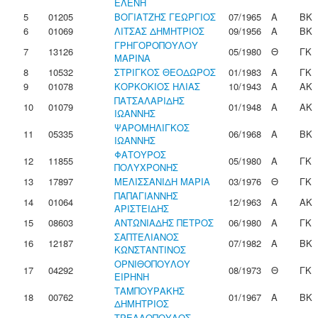
ΕΛΕΝΗ
5
01205
ΒΟΓΙΑΤΖΗΣ ΓΕΩΡΓΙΟΣ
07/1965
Α
ΒΚ
6
01069
ΛΙΤΣΑΣ ΔΗΜΗΤΡΙΟΣ
09/1956
Α
ΒΚ
ΓΡΗΓΟΡΟΠΟΥΛΟΥ
7
13126
05/1980
Θ
ΓΚ
ΜΑΡΙΝΑ
8
10532
ΣΤΡΙΓΚΟΣ ΘΕΟΔΩΡΟΣ
01/1983
Α
ΓΚ
9
01078
ΚΟΡΚΟΚΙΟΣ ΗΛΙΑΣ
10/1943
Α
ΑΚ
ΠΑΤΣΑΛΑΡΙΔΗΣ
10
01079
01/1948
Α
ΑΚ
ΙΩΑΝΝΗΣ
ΨΑΡΟΜΗΛΙΓΚΟΣ
11
05335
06/1968
Α
ΒΚ
ΙΩΑΝΝΗΣ
ΦΑΤΟΥΡΟΣ
12
11855
05/1980
Α
ΓΚ
ΠΟΛΥΧΡΟΝΗΣ
13
17897
ΜΕΛΙΣΣΑΝΙΔΗ ΜΑΡΙΑ
03/1976
Θ
ΓΚ
ΠΑΠΑΓΙΑΝΝΗΣ
14
01064
12/1963
Α
ΑΚ
ΑΡΙΣΤΕΙΔΗΣ
15
08603
ΑΝΤΩΝΙΑΔΗΣ ΠΕΤΡΟΣ
06/1980
Α
ΓΚ
ΣΑΠΤΕΛΙΑΝΟΣ
16
12187
07/1982
Α
ΒΚ
ΚΩΝΣΤΑΝΤΙΝΟΣ
ΟΡΝΙΘΟΠΟΥΛΟΥ
17
04292
08/1973
Θ
ΓΚ
ΕΙΡΗΝΗ
ΤΑΜΠΟΥΡΑΚΗΣ
18
00762
01/1967
Α
ΒΚ
ΔΗΜΗΤΡΙΟΣ
ΤΡΕΛΛΟΠΟΥΛΟΣ