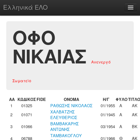
Ελληνικά ΕΛΟ
Περί
ΟΦΟ
ΝΙΚΑΙΑΣ
chesstu.be @ discord
Ανενεργό
Login
Σωματείο
ΑΑ
ΚΩΔΙΚΟΣ
FIDE
ΟΝΟΜΑ
Η/Γ
ΦΥΛΟ
ΤΙΤΛ
1
01325
ΡΑΘΩΣΗΣ ΝΙΚΟΛΑΟΣ
01/1955
Α
ΑΚ
ΧΑΛΒΑΤΖΗΣ
2
01071
01/1945
Α
ΑΚ
ΕΛΕΥΘΕΡΙΟΣ
ΒΑΜΒΑΚΑΡΗΣ
3
01066
03/1954
Α
ΒΚ
ΑΝΤΩΝΗΣ
ΤΑΜΒΑΚΟΓΛΟΥ
4
06788
01/1966
Θ
ΑΚ