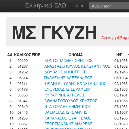
Ελληνικά ΕΛΟ
Περί
ΜΣ ΓΚΥΖΗ
Ανενεργό Σωμ
ΑΑ
ΚΩΔΙΚΟΣ
FIDE
ΟΝΟΜΑ
Η/Γ
1
02100
ΚΟΝΤΟΓΙΑΝΝΗΣ ΧΡΗΣΤΟΣ
01/1958
2
01267
ΑΝΑΣΤΑΣΟΠΟΥΛΟΣ ΚΩΝΣΤΑΝΤΙΝΟΣ
01/1962
3
01252
ΔΟΥΒΛΗΣ ΔΗΜΗΤΡΙΟΣ
12/1946
4
05314
ΠΑΛΑΣΙΔΗΣ ΑΛΕΞΑΝΔΡΟΣ
06/1984
5
03311
ΤΡΙΑΝΤΑΦΥΛΛΗΣ ΚΩΝΣΤΑΝΤΙΝΟΣ
02/1968
6
04179
ΕΥΘΥΜΙΑΔΗΣ ΣΕΡΑΦΕΙΜ
02/1956
7
03358
ΚΥΡΑΡΙΝΗΣ ΑΓΓΕΛΟΣ
08/1961
8
01847
ΑΘΑΝΑΣΟΠΟΥΛΟΣ ΧΡΗΣΤΟΣ
11/1955
9
02840
ΝΤΑΦΟΥΛΗΣ ΔΗΜΗΤΡΙΟΣ
07/1963
10
03446
ΒΑΣΙΛΕΙΑΔΗΣ ΙΩΑΝΝΗΣ
11/1967
11
01258
ΚΑΡΑΝΑΣΟΣ ΕΥΑΓΓΕΛΟΣ
06/1966
12
03357
ΓΕΩΡΓΙΑΚΑΚΗΣ ΑΝΔΡΕΑΣ
08/1970