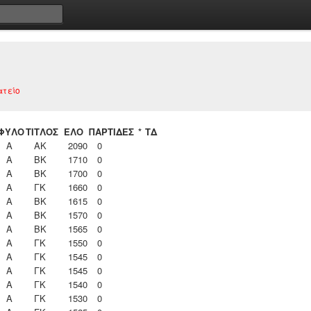
ατείο
ΦΥΛΟ
ΤΙΤΛΟΣ
ΕΛΟ
ΠΑΡΤΙΔΕΣ
*
ΤΔ
Α
ΑΚ
2090
0
Α
ΒΚ
1710
0
Α
ΒΚ
1700
0
Α
ΓΚ
1660
0
Α
ΒΚ
1615
0
Α
ΒΚ
1570
0
Α
ΒΚ
1565
0
Α
ΓΚ
1550
0
Α
ΓΚ
1545
0
Α
ΓΚ
1545
0
Α
ΓΚ
1540
0
Α
ΓΚ
1530
0