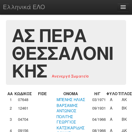
Ελληνικά ΕΛΟ
Περί
ΑΣ ΠΕΡΑ
ΘΕΣΣΑΛΟΝΙ
chesstu.be @ discord
Login
ΚΗΣ
Ανενεργό Σωματείο
ΑΑ
ΚΩΔΙΚΟΣ
FIDE
ΟΝΟΜΑ
Η/Γ
ΦΥΛΟ
ΤΙΤΛΟΣ
1
07648
ΜΠΕΝΗΣ ΗΛΙΑΣ
03/1971
Α
ΑΚ
ΒΑΡΣΑΜΗΣ
2
12461
09/1931
Α
ΒΚ
ΑΝΤΩΝΙΟΣ
ΠΟΛΙΤΗΣ
3
04704
04/1966
Α
ΒΚ
ΓΕΩΡΓΙΟΣ
ΚΑΤΣΙΚΑΡΙΔΗΣ
4
09156
08/1966
Α
ΔΚ