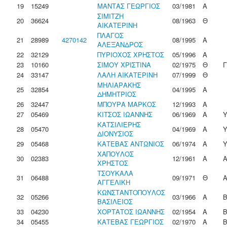
19
15249
ΜΑΝΤΑΣ ΓΕΩΡΓΙΟΣ
03/1981
Α
ΣΙΜΙΤΖΗ
20
36624
08/1963
Θ
ΑΙΚΑΤΕΡΙΝΗ
ΠΛΑΓΟΣ
21
28989
4270142
08/1995
Α
ΑΛΕΞΑΝΔΡΟΣ
22
32129
ΠΥΡΙΟΧΟΣ ΧΡΗΣΤΟΣ
05/1996
Α
23
10160
ΣΙΜΟΥ ΧΡΙΣΤΙΝΑ
02/1975
Θ
24
33147
ΛΑΛΗ ΑΙΚΑΤΕΡΙΝΗ
07/1999
Θ
ΜΗΛΙΑΡΑΚΗΣ
25
32854
04/1995
Α
ΔΗΜΗΤΡΙΟΣ
26
32447
ΜΠΟΥΡΑ ΜΑΡΚΟΣ
12/1993
Α
27
05469
ΚΙΤΣΟΣ ΙΩΑΝΝΗΣ
06/1969
Α
ΚΑΤΣΙΛΙΕΡΗΣ
28
05470
04/1969
Α
ΔΙΟΝΥΣΙΟΣ
29
05468
ΚΑΤΕΒΑΣ ΑΝΤΩΝΙΟΣ
06/1974
Α
ΧΑΠΟΥΛΟΣ
30
02383
12/1961
Α
ΧΡΗΣΤΟΣ
ΤΣΟΥΚΑΛΑ
31
06488
09/1971
Θ
ΑΓΓΕΛΙΚΗ
ΚΩΝΣΤΑΝΤΟΠΟΥΛΟΣ
32
05266
03/1966
Α
ΒΑΣΙΛΕΙΟΣ
33
04230
ΧΟΡΤΑΤΟΣ ΙΩΑΝΝΗΣ
02/1954
Α
34
05455
ΚΑΤΕΒΑΣ ΓΕΩΡΓΙΟΣ
02/1970
Α