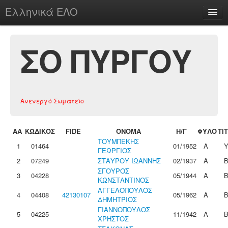
Ελληνικά ΕΛΟ
Περί
ΣΟ ΠΥΡΓΟΥ
chesstu.be @ discord
Ανενεργό Σωματείο
Login
ΑΑ
ΚΩΔΙΚΟΣ
FIDE
ΟΝΟΜΑ
Η/Γ
ΦΥΛΟ
ΤΙ
ΤΟΥΜΠΕΚΗΣ
1
01464
01/1952
Α
ΓΕΩΡΓΙΟΣ
2
07249
ΣΤΑΥΡΟΥ ΙΩΑΝΝΗΣ
02/1937
Α
ΣΓΟΥΡΟΣ
3
04228
05/1944
Α
ΚΩΝΣΤΑΝΤΙΝΟΣ
ΑΓΓΕΛΟΠΟΥΛΟΣ
4
04408
42130107
05/1962
Α
ΔΗΜΗΤΡΙΟΣ
ΓΙΑΝΝΟΠΟΥΛΟΣ
5
04225
11/1942
Α
ΧΡΗΣΤΟΣ