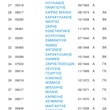
ΚΟΥΛΙΑΝΟΣ
27
35018
09/1963
Α
ΠΑΝΑΓΙΩΤΗΣ
28
08917
ΚΑΠΠΑΣ ΜΙΧΑΗΛ
08/1974
Α
ΑΚ
ΚΑΡΑΦΥΛΛΑΚΗΣ
29
05090
10/1938
Α
ΒΚ
ΝΙΚΗΤΑΣ
ΖΑΪΡΗΣ
30
06461
11/1970
Α
ΒΚ
ΚΩΝΣΤΑΝΤΙΝΟΣ
ΚΟΥΡΟΥΝΗΣ
31
05091
07/1940
Α
ΒΚ
ΕΜΜΑΝΟΥΗΛ
ΘΩΜΑΣ
32
06465
08/1948
Α
ΒΚ
ΑΝΤΩΝΙΟΣ
ΚΑΡΑΦΥΛΛΑΚΗΣ
33
05089
10/1946
Α
ΒΚ
ΙΩΑΝΝΗΣ
34
07533
ΖΑΪΡΗΣ ΠΟΣΕΙΔΩΝ
03/1949
Α
ΓΚ
ΛΕΟΥΣΗΣ
35
06014
11/1969
Α
ΓΚ
ΓΕΩΡΓΙΟΣ
ΚΟΚΚΙΝΟΣ
36
09018
10/1972
Α
ΓΚ
ΝΟΜΙΚΟΣ
ΜΠΙΛΛΙΡΗΣ
37
06017
09/1971
Α
ΓΚ
ΜΙΧΑΗΛ
ΚΑΡΒΕΛΗΣ
38
09017
01/1970
Α
ΓΚ
ΑΣΗΜΑΚΗΣ
ΜΑΡΓΑΡΙΤΗΣ
39
06846
01/1938
Α
ΔΚ