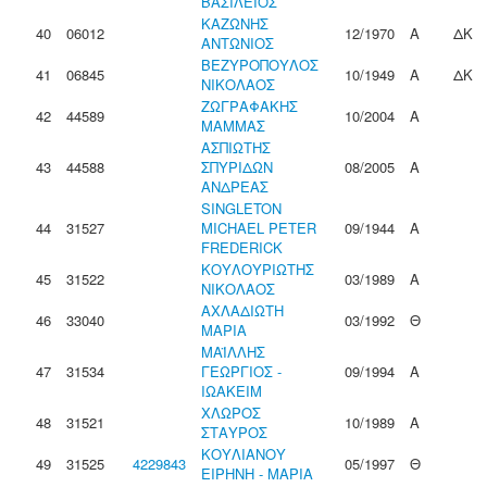
ΒΑΣΙΛΕΙΟΣ
ΚΑΖΩΝΗΣ
40
06012
12/1970
Α
ΔΚ
ΑΝΤΩΝΙΟΣ
ΒΕΖΥΡΟΠΟΥΛΟΣ
41
06845
10/1949
Α
ΔΚ
ΝΙΚΟΛΑΟΣ
ΖΩΓΡΑΦΑΚΗΣ
42
44589
10/2004
Α
ΜΑΜΜΑΣ
ΑΣΠΙΩΤΗΣ
43
44588
ΣΠΥΡΙΔΩΝ
08/2005
Α
ΑΝΔΡΕΑΣ
SINGLETON
44
31527
MICHAEL PETER
09/1944
Α
FREDERICK
ΚΟΥΛΟΥΡΙΩΤΗΣ
45
31522
03/1989
Α
ΝΙΚΟΛΑΟΣ
ΑΧΛΑΔΙΩΤΗ
46
33040
03/1992
Θ
ΜΑΡΙΑ
ΜΑΪΛΛΗΣ
47
31534
ΓΕΩΡΓΙΟΣ -
09/1994
Α
ΙΩΑΚΕΙΜ
ΧΛΩΡΟΣ
48
31521
10/1989
Α
ΣΤΑΥΡΟΣ
ΚΟΥΛΙΑΝΟΥ
49
31525
4229843
05/1997
Θ
ΕΙΡΗΝΗ - ΜΑΡΙΑ