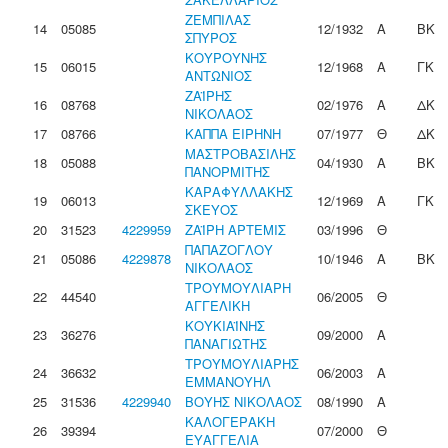
ΖΕΜΠΙΛΑΣ
14
05085
12/1932
Α
ΒΚ
ΣΠΥΡΟΣ
ΚΟΥΡΟΥΝΗΣ
15
06015
12/1968
Α
ΓΚ
ΑΝΤΩΝΙΟΣ
ΖΑΪΡΗΣ
16
08768
02/1976
Α
ΔΚ
ΝΙΚΟΛΑΟΣ
17
08766
ΚΑΠΠΑ ΕΙΡΗΝΗ
07/1977
Θ
ΔΚ
ΜΑΣΤΡΟΒΑΣΙΛΗΣ
18
05088
04/1930
Α
ΒΚ
ΠΑΝΟΡΜΙΤΗΣ
ΚΑΡΑΦΥΛΛΑΚΗΣ
19
06013
12/1969
Α
ΓΚ
ΣΚΕΥΟΣ
20
31523
4229959
ΖΑΪΡΗ ΑΡΤΕΜΙΣ
03/1996
Θ
ΠΑΠΑΖΟΓΛΟΥ
21
05086
4229878
10/1946
Α
ΒΚ
ΝΙΚΟΛΑΟΣ
ΤΡΟΥΜΟΥΛΙΑΡΗ
22
44540
06/2005
Θ
ΑΓΓΕΛΙΚΗ
ΚΟΥΚΙΑΪΝΗΣ
23
36276
09/2000
Α
ΠΑΝΑΓΙΩΤΗΣ
ΤΡΟΥΜΟΥΛΙΑΡΗΣ
24
36632
06/2003
Α
ΕΜΜΑΝΟΥΗΛ
25
31536
4229940
ΒΟΥΗΣ ΝΙΚΟΛΑΟΣ
08/1990
Α
ΚΑΛΟΓΕΡΑΚΗ
26
39394
07/2000
Θ
ΕΥΑΓΓΕΛΙΑ