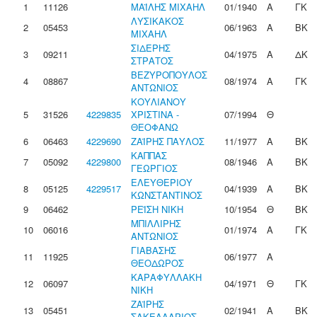
1
11126
ΜΑΪΛΗΣ ΜΙΧΑΗΛ
01/1940
Α
ΓΚ
ΛΥΣΙΚΑΚΟΣ
2
05453
06/1963
Α
ΒΚ
ΜΙΧΑΗΛ
ΣΙΔΕΡΗΣ
3
09211
04/1975
Α
ΔΚ
ΣΤΡΑΤΟΣ
ΒΕΖΥΡΟΠΟΥΛΟΣ
4
08867
08/1974
Α
ΓΚ
ΑΝΤΩΝΙΟΣ
ΚΟΥΛΙΑΝΟΥ
5
31526
4229835
ΧΡΙΣΤΙΝΑ -
07/1994
Θ
ΘΕΟΦΑΝΩ
6
06463
4229690
ΖΑΪΡΗΣ ΠΑΥΛΟΣ
11/1977
Α
ΒΚ
ΚΑΠΠΑΣ
7
05092
4229800
08/1946
Α
ΒΚ
ΓΕΩΡΓΙΟΣ
ΕΛΕΥΘΕΡΙΟΥ
8
05125
4229517
04/1939
Α
ΒΚ
ΚΩΝΣΤΑΝΤΙΝΟΣ
9
06462
ΡΕΪΣΗ ΝΙΚΗ
10/1954
Θ
ΒΚ
ΜΠΙΛΛΙΡΗΣ
10
06016
01/1974
Α
ΓΚ
ΑΝΤΩΝΙΟΣ
ΓΙΑΒΑΣΗΣ
11
11925
06/1977
Α
ΘΕΟΔΩΡΟΣ
ΚΑΡΑΦΥΛΛΑΚΗ
12
06097
04/1971
Θ
ΓΚ
ΝΙΚΗ
ΖΑΪΡΗΣ
13
05451
02/1941
Α
ΒΚ
ΣΑΚΕΛΛΑΡΙΟΣ