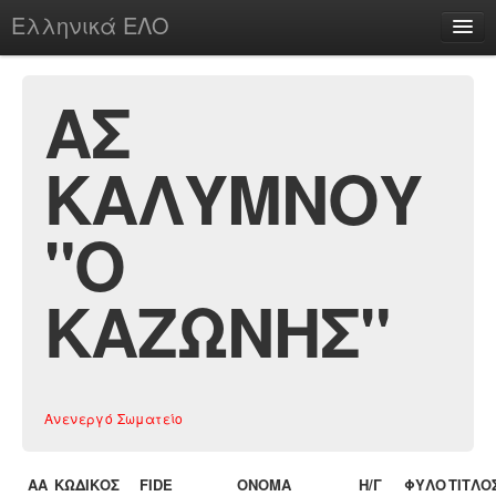
Ελληνικά ΕΛΟ
Περί
ΑΣ
ΚΑΛΥΜΝΟΥ
chesstu.be @ discord
Login
"Ο
ΚΑΖΩΝΗΣ"
Ανενεργό Σωματείο
ΑΑ
ΚΩΔΙΚΟΣ
FIDE
ΟΝΟΜΑ
Η/Γ
ΦΥΛΟ
ΤΙΤΛΟ