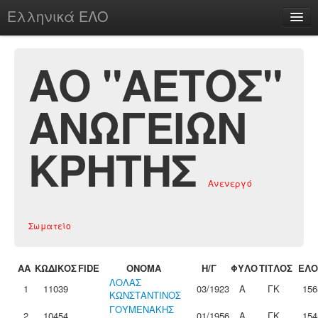
Ελληνικά ΕΛΟ
Περί
ΑΟ "ΑΕΤΟΣ"
ΑΝΩΓΕΙΩΝ
chesstu.be @ discord
Login
ΚΡΗΤΗΣ
Ανενεργό
Σωματείο
ΑΑ
ΚΩΔΙΚΟΣ
FIDE
ΟΝΟΜΑ
Η/Γ
ΦΥΛΟ
ΤΙΤΛΟΣ
ΕΛΟ
ΛΟΛΑΣ
1
11039
03/1923
Α
ΓΚ
156
ΚΩΝΣΤΑΝΤΙΝΟΣ
ΓΟΥΜΕΝΑΚΗΣ
2
10454
01/1956
Α
ΓΚ
154