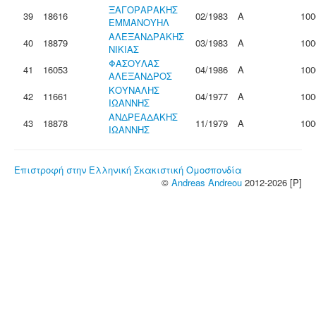
ΞΑΓΟΡΑΡΑΚΗΣ
39
18616
02/1983
Α
100
ΕΜΜΑΝΟΥΗΛ
ΑΛΕΞΑΝΔΡΑΚΗΣ
40
18879
03/1983
Α
100
ΝΙΚΙΑΣ
ΦΑΣΟΥΛΑΣ
41
16053
04/1986
Α
100
ΑΛΕΞΑΝΔΡΟΣ
ΚΟΥΝΑΛΗΣ
42
11661
04/1977
Α
100
ΙΩΑΝΝΗΣ
ΑΝΔΡΕΑΔΑΚΗΣ
43
18878
11/1979
Α
100
ΙΩΑΝΝΗΣ
Επιστροφή στην Ελληνική Σκακιστική Ομοσπονδία
©
Andreas Andreou
2012-2026 [P]