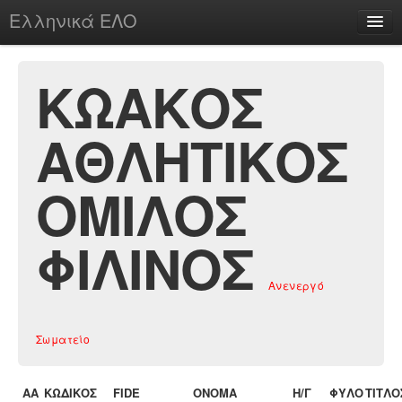
Ελληνικά ΕΛΟ
Περί
ΚΩΑΚΟΣ
ΑΘΛΗΤΙΚΟΣ
chesstu.be @ discord
Login
ΟΜΙΛΟΣ
ΦΙΛΙΝΟΣ
Ανενεργό
Σωματείο
ΑΑ
ΚΩΔΙΚΟΣ
FIDE
ΟΝΟΜΑ
Η/Γ
ΦΥΛΟ
ΤΙΤΛΟ