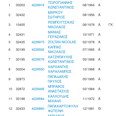
ΤΣΙΡΟΓΙΑΝΝΗΣ
1
30203
4229916
08/1964
Α
ΚΩΝΣΤΑΝΤΙΝΟΣ
ΜΑΡΚΟΥ
2
32432
08/1956
Α
ΣΩΤΗΡΙΟΣ
ΡΕΜΠΟΥΤΣΙΚΑΣ
3
10455
06/1976
Α
ΓΚ
ΝΙΚΟΛΑΟΣ
ΜΑΝΙΑΣ
4
32431
10/1971
Α
ΓΕΡΑΣΙΜΟΣ
5
32435
4229975
ZOLTAN NICOLAE
02/1978
Α
ΚΑΠΠΑΣ
6
30199
4229592
07/1965
Α
ΝΙΚΟΛΑΟΣ
ΧΑΤΖΗΠΑΥΛΗΣ
7
30195
4229576
05/1968
Α
ΚΩΝΣΤΑΝΤΙΝΟΣ
ΧΑΡΧΑΝΤΗΣ
8
30204
4229550
10/1968
Α
ΧΑΡΑΛΑΜΠΟΣ
ΠΑΠΑΔΑΚΗΣ
9
32873
05/1995
Α
ΠΑΥΛΟΣ
ΜΠΡΑΒΟΣ
10
32872
4229495
03/1984
Α
ΑΝΑΣΤΑΣΙΟΣ
ΚΑΛΛΟΥΔΗΣ
11
30198
4229584
11/1972
Α
ΜΙΧΑΗΛ
ΠΑΠΑΧΑΡΤΟΦΥΛΗ
12
32433
4229860
12/1981
Θ
ΦΩΤΕΙΝΗ
ΜΠΡΑΒΟΣ