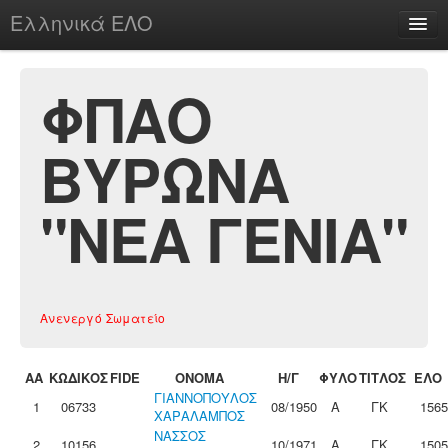
Ελληνικά ΕΛΟ
Περί
ΦΠΑΟ
ΒΥΡΩΝΑ
chesstu.be @ discord
Login
"ΝΕΑ ΓΕΝΙΑ"
Ανενεργό Σωματείο
ΑΑ
ΚΩΔΙΚΟΣ
FIDE
ΟΝΟΜΑ
Η/Γ
ΦΥΛΟ
ΤΙΤΛΟΣ
ΕΛΟ
ΓΙΑΝΝΟΠΟΥΛΟΣ
1
06733
08/1950
Α
ΓΚ
1565
ΧΑΡΑΛΑΜΠΟΣ
ΝΑΣΣΟΣ
2
10156
10/1971
Α
ΓΚ
1505