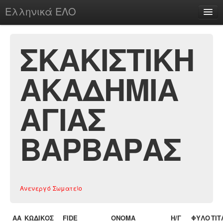
Ελληνικά ΕΛΟ
Περί
ΣΚΑΚΙΣΤΙΚΗ
ΑΚΑΔΗΜΙΑ
chesstu.be @ discord
Login
ΑΓΙΑΣ
ΒΑΡΒΑΡΑΣ
Ανενεργό Σωματείο
ΑΑ
ΚΩΔΙΚΟΣ
FIDE
ΟΝΟΜΑ
Η/Γ
ΦΥΛΟ
ΤΙΤ