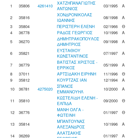
ΧΑΤΖΗΠΑΝΑΓΙΩΤΗΣ
1
35806
4261410
03/1995
Α
ΑΝΤΩΝΙΟΣ
ΧΟΝΔΡΟΝΙΚΟΛΑΣ
2
35816
08/1998
Α
ΙΩΑΝΝΗΣ
3
35804
ΠΕΡΙΣΤΕΡΗ ΕΛΕΝΗ
02/1966
Θ
4
36778
ΡΑΔΟΣ ΓΕΩΡΓΙΟΣ
10/1996
Α
ΔΗΜΗΤΡΑΚΟΠΟΥΛΟΣ
5
36270
09/1998
Α
ΔΗΜΗΤΡΙΟΣ
ΕΥΣΤΑΘΙΟΥ
6
35821
07/1997
Α
ΚΩΝΣΤΑΝΤΙΝΟΣ
ΒΑΤΙΣΤΑΣ ΧΡΙΣΤΟΣ -
7
36779
05/1999
Α
ΕΡΡΙΚΟΣ
8
37011
ΑΡΤΣΙΔΑΚΗ ΕΙΡΗΝΗ
11/1996
Θ
9
35812
ΚΟΥΡΤΖΑΣ ΙΑΝ
12/1994
Α
ΣΠΑΝΟΣ
10
36781
4275020
10/2000
Α
ΕΜΜΑΝΟΥΗΛ
ΚΩΣΤΕΛΙΔΗ ΕΛΕΝΗ -
11
35810
09/2000
Θ
ΕΛΠΙΔΑ
ΜΑΝΗ ΟΛΓΑ -
12
36776
01/1997
Θ
ΦΩΤΕΙΝΗ
ΜΠΑΝΤΟΥΝΑΣ
13
35814
10/1996
Α
ΑΛΕΞΑΝΔΡΟΣ
ΑΛΑΤΣΑΚΗΣ
14
36269
01/1997
Α