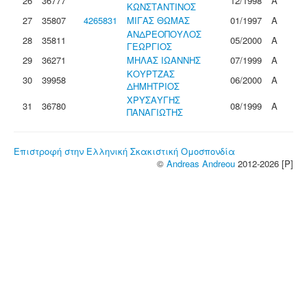
26
36777
12/1998
Α
ΚΩΝΣΤΑΝΤΙΝΟΣ
27
35807
4265831
ΜΙΓΑΣ ΘΩΜΑΣ
01/1997
Α
ΑΝΔΡΕΟΠΟΥΛΟΣ
28
35811
05/2000
Α
ΓΕΩΡΓΙΟΣ
29
36271
ΜΗΛΑΣ ΙΩΑΝΝΗΣ
07/1999
Α
ΚΟΥΡΤΖΑΣ
30
39958
06/2000
Α
ΔΗΜΗΤΡΙΟΣ
ΧΡΥΣΑΥΓΗΣ
31
36780
08/1999
Α
ΠΑΝΑΓΙΩΤΗΣ
Επιστροφή στην Ελληνική Σκακιστική Ομοσπονδία
©
Andreas Andreou
2012-2026 [P]