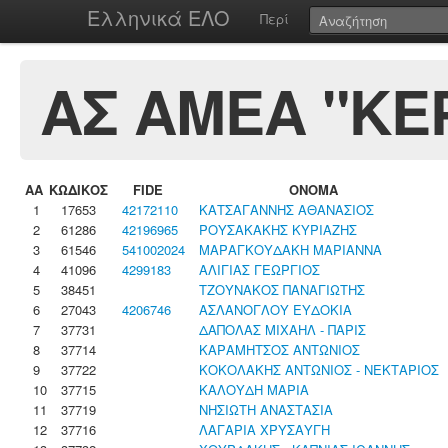
Ελληνικά ΕΛΟ
Περί
ΑΣ ΑΜΕΑ "ΚΕ
ΑΑ
ΚΩΔΙΚΟΣ
FIDE
ΟΝΟΜΑ
1
17653
42172110
ΚΑΤΣΑΓΑNΝΗΣ ΑΘΑΝΑΣΙΟΣ
2
61286
42196965
ΡΟΥΣΑΚΑΚΗΣ ΚΥΡΙΑΖΗΣ
3
61546
541002024
ΜΑΡΑΓΚΟΥΔΑΚΗ ΜΑΡΙΑΝΝΑ
4
41096
4299183
ΑΛΙΓΙΑΣ ΓΕΩΡΓΙΟΣ
5
38451
ΤΖΟΥΝΑΚΟΣ ΠΑΝΑΓΙΩΤΗΣ
6
27043
4206746
ΑΣΛΑΝΟΓΛΟΥ ΕΥΔΟΚΙΑ
7
37731
ΔΑΠΟΛΑΣ ΜΙΧΑΗΛ - ΠΑΡΙΣ
8
37714
ΚΑΡΑΜΗΤΣΟΣ ΑΝΤΩΝΙΟΣ
9
37722
ΚΟΚΟΛΑΚΗΣ ΑΝΤΩΝΙΟΣ - ΝΕΚΤΑΡΙΟΣ
10
37715
ΚΑΛΟΥΔΗ ΜΑΡΙΑ
11
37719
ΝΗΣΙΩΤΗ ΑΝΑΣΤΑΣΙΑ
12
37716
ΛΑΓΑΡΙΑ ΧΡΥΣΑΥΓΗ