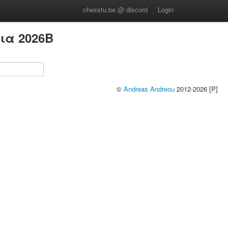
chesstu.be @ discord
Login
ια 2026B
©
Andreas Andreou
2012-2026 [P]