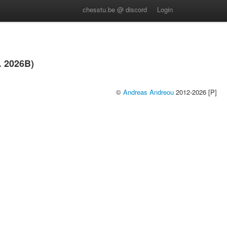
chesstu.be @ discord
Login
 2026B)
©
Andreas Andreou
2012-2026 [P]