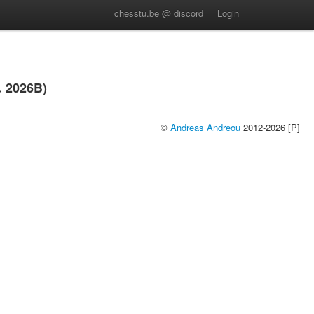
chesstu.be @ discord
Login
 2026B)
©
Andreas Andreou
2012-2026 [P]