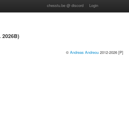
chesstu.be @ discord
Login
 2026B)
©
Andreas Andreou
2012-2026 [P]