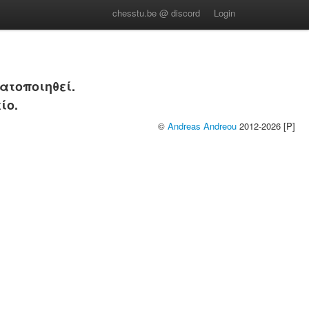
chesstu.be @ discord
Login
ατοποιηθεί.
ίο.
©
Andreas Andreou
2012-2026 [P]