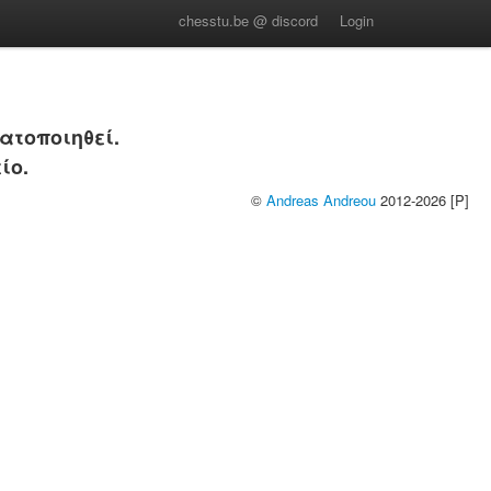
chesstu.be @ discord
Login
ατοποιηθεί.
ίο.
©
Andreas Andreou
2012-2026 [P]