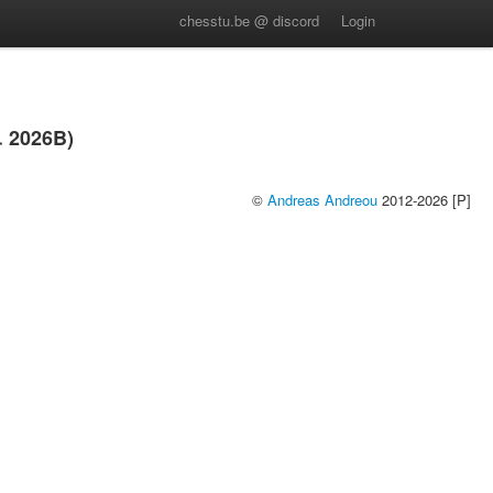
chesstu.be @ discord
Login
 2026B)
©
Andreas Andreou
2012-2026 [P]