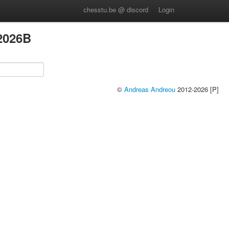
chesstu.be @ discord
Login
2026B
©
Andreas Andreou
2012-2026 [P]