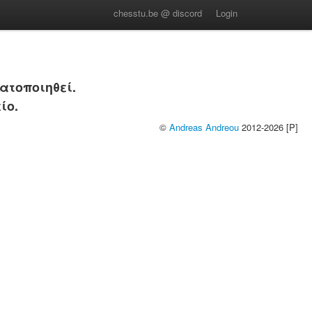
chesstu.be @ discord
Login
ατοποιηθεί.
ίο.
©
Andreas Andreou
2012-2026 [P]