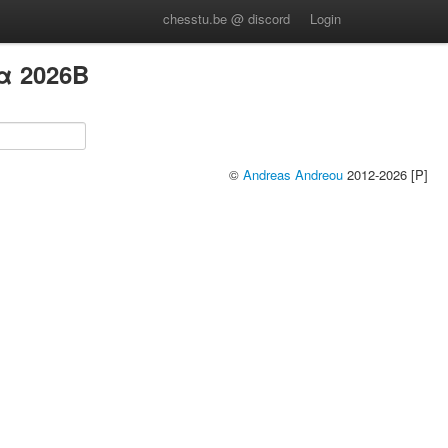
chesstu.be @ discord
Login
α 2026B
©
Andreas Andreou
2012-2026 [P]