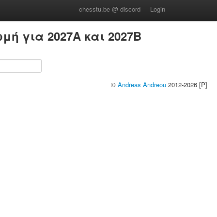
chesstu.be @ discord
Login
ή για 2027A και 2027B
©
Andreas Andreou
2012-2026 [P]