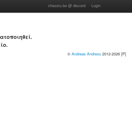
chesstu.be @ discord
Login
ατοποιηθεί.
ίο.
©
Andreas Andreou
2012-2026 [P]