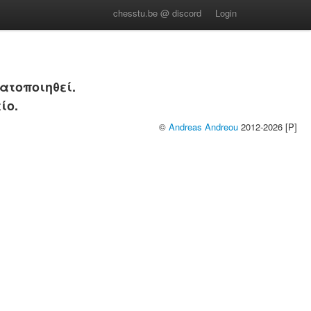
chesstu.be @ discord
Login
ατοποιηθεί.
ίο.
©
Andreas Andreou
2012-2026 [P]