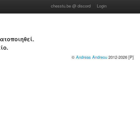
chesstu.be @ discord
Login
ατοποιηθεί.
ίο.
©
Andreas Andreou
2012-2026 [P]