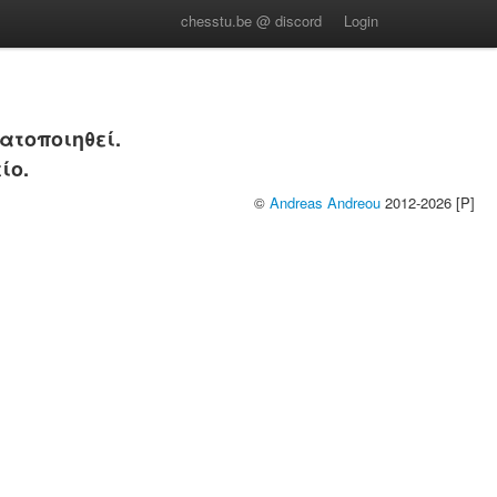
chesstu.be @ discord
Login
ατοποιηθεί.
ίο.
©
Andreas Andreou
2012-2026 [P]