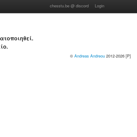
chesstu.be @ discord
Login
ατοποιηθεί.
ίο.
©
Andreas Andreou
2012-2026 [P]