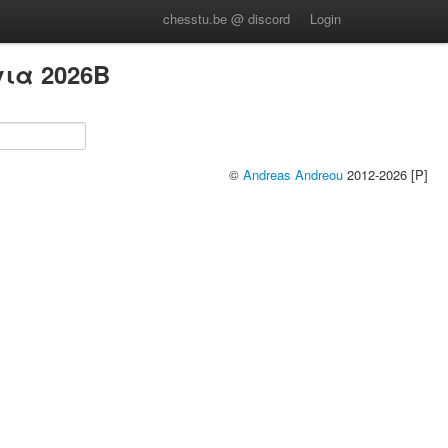
chesstu.be @ discord
Login
ια 2026B
©
Andreas Andreou
2012-2026 [P]