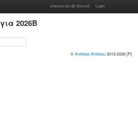
chesstu.be @ discord
Login
για 2026B
©
Andreas Andreou
2012-2026 [P]