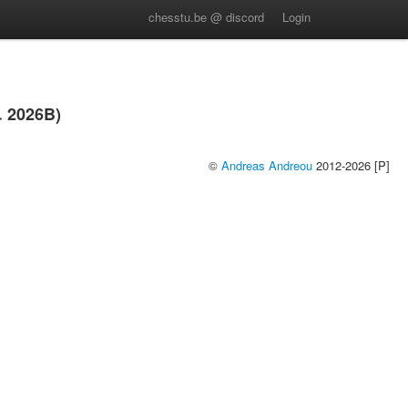
chesstu.be @ discord
Login
 2026B)
©
Andreas Andreou
2012-2026 [P]