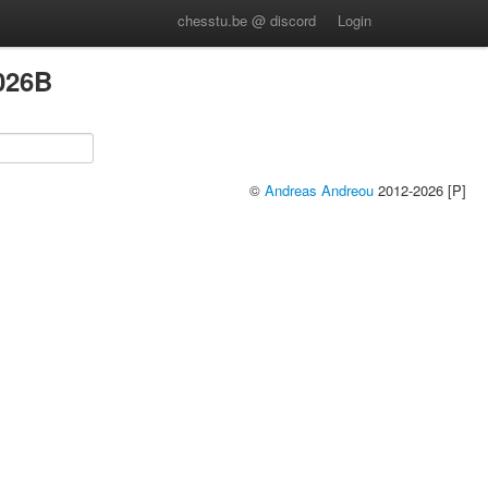
chesstu.be @ discord
Login
026B
©
Andreas Andreou
2012-2026 [P]