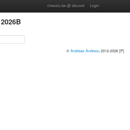
chesstu.be @ discord
Login
 2026B
©
Andreas Andreou
2012-2026 [P]