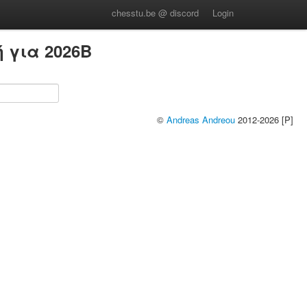
chesstu.be @ discord
Login
 για 2026B
©
Andreas Andreou
2012-2026 [P]