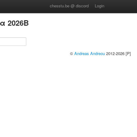
chesstu.be @ discord
Login
α 2026B
©
Andreas Andreou
2012-2026 [P]