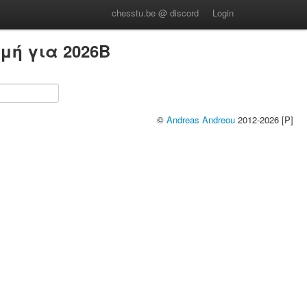
chesstu.be @ discord
Login
μή για 2026B
©
Andreas Andreou
2012-2026 [P]