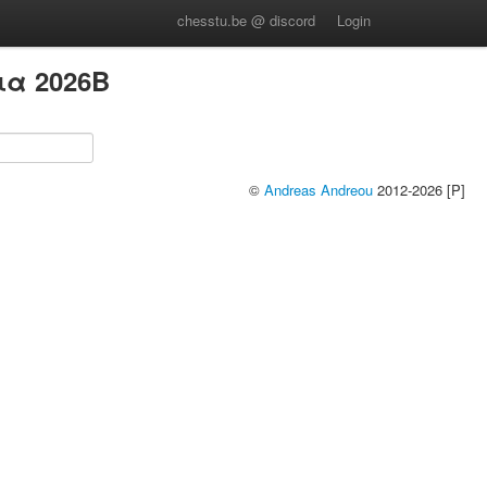
chesstu.be @ discord
Login
ια 2026B
©
Andreas Andreou
2012-2026 [P]