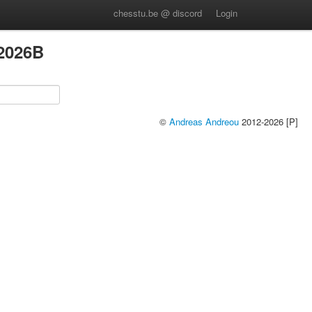
chesstu.be @ discord
Login
2026B
©
Andreas Andreou
2012-2026 [P]