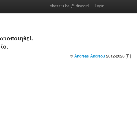
chesstu.be @ discord
Login
ατοποιηθεί.
ίο.
©
Andreas Andreou
2012-2026 [P]