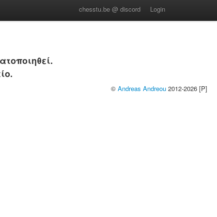
chesstu.be @ discord
Login
ατοποιηθεί.
ίο.
©
Andreas Andreou
2012-2026 [P]