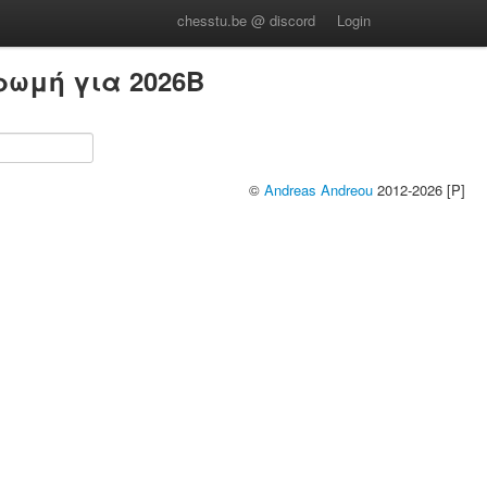
chesstu.be @ discord
Login
ρωμή για 2026B
©
Andreas Andreou
2012-2026 [P]