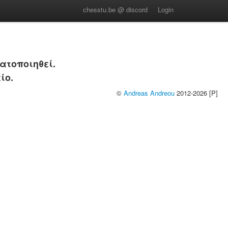
chesstu.be @ discord
Login
ατοποιηθεί.
ίο.
©
Andreas Andreou
2012-2026 [P]