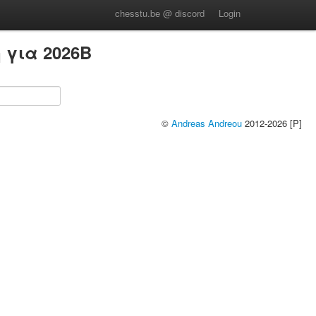
chesstu.be @ discord
Login
για 2026B
©
Andreas Andreou
2012-2026 [P]