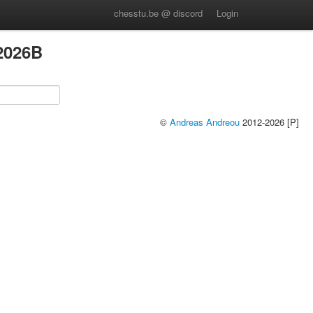
chesstu.be @ discord
Login
2026B
©
Andreas Andreou
2012-2026 [P]