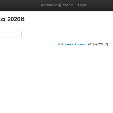
chesstu.be @ discord
Login
α 2026B
©
Andreas Andreou
2012-2026 [P]