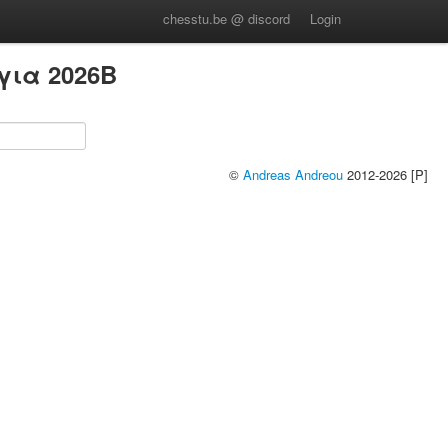
chesstu.be @ discord
Login
για 2026B
©
Andreas Andreou
2012-2026 [P]