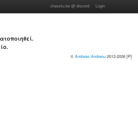
chesstu.be @ discord
Login
ατοποιηθεί.
ίο.
©
Andreas Andreou
2012-2026 [P]