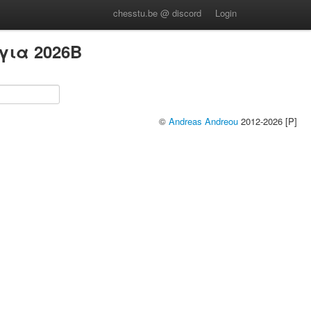
chesstu.be @ discord
Login
για 2026B
©
Andreas Andreou
2012-2026 [P]