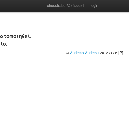
chesstu.be @ discord
Login
ατοποιηθεί.
ίο.
©
Andreas Andreou
2012-2026 [P]