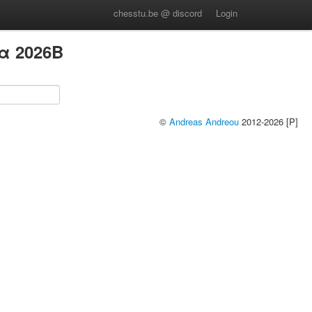
chesstu.be @ discord
Login
α 2026B
©
Andreas Andreou
2012-2026 [P]