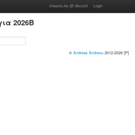
chesstu.be @ discord
Login
ια 2026B
©
Andreas Andreou
2012-2026 [P]