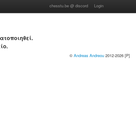
chesstu.be @ discord
Login
ατοποιηθεί.
ίο.
©
Andreas Andreou
2012-2026 [P]